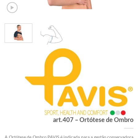
art.407 – Ortótese de Ombro
A Ortótese de Ombro PAVIS é indicada para a gestão conservadora