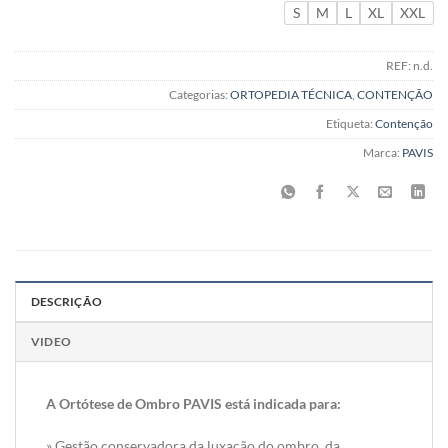
S
M
L
XL
XXL
REF:
n.d.
Categorias:
ORTOPEDIA TÉCNICA
,
CONTENÇÃO
Etiqueta:
Contenção
Marca:
PAVIS
DESCRIÇÃO
VIDEO
A Ortótese de Ombro PAVIS está indicada para:
» Gestão conservadora da luxação do ombro, da