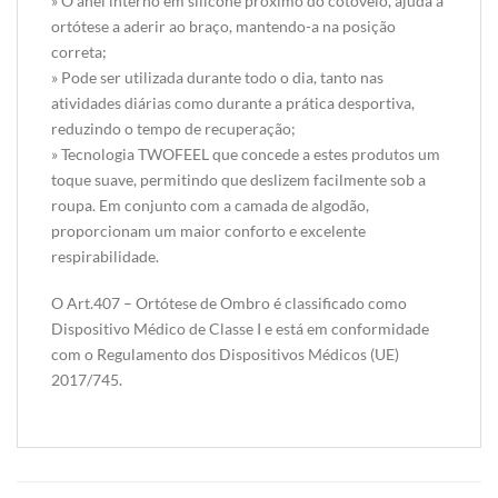
» O anel interno em silicone próximo do cotovelo, ajuda a
ortótese a aderir ao braço, mantendo-a na posição
correta;
» Pode ser utilizada durante todo o dia, tanto nas
atividades diárias como durante a prática desportiva,
reduzindo o tempo de recuperação;
» Tecnologia TWOFEEL que concede a estes produtos um
toque suave, permitindo que deslizem facilmente sob a
roupa. Em conjunto com a camada de algodão,
proporcionam um maior conforto e excelente
respirabilidade.
O Art.407 – Ortótese de Ombro é classificado como
Dispositivo Médico de Classe I e está em conformidade
com o Regulamento dos Dispositivos Médicos (UE)
2017/745.